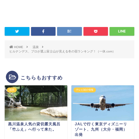
HOME
温泉
ヒルナンデス、プロが選ぶ富士山が見える冬の宿ランキング！（一休.com）
こちらもおすすめ
温泉
テレビ紹介情報
黒川温泉人気の貸切露天風呂
JALで行く東京ディズニーリ
「竹ふえ」へ行って来た。
ゾート、九州（大分・福岡）
出発