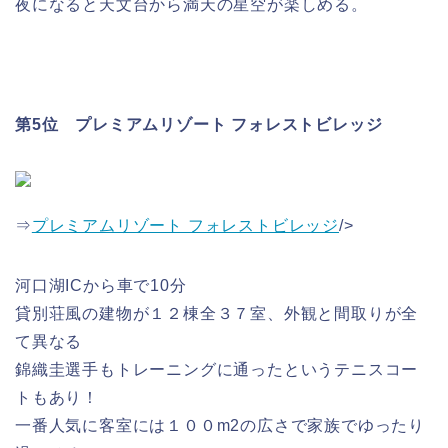
夜になると天文台から満天の星空が楽しめる。
第5位 プレミアムリゾート フォレストビレッジ
⇒
プレミアムリゾート フォレストビレッジ
/>
河口湖ICから車で10分
貸別荘風の建物が１２棟全３７室、外観と間取りが全
て異なる
錦織圭選手もトレーニングに通ったというテニスコー
トもあり！
一番人気に客室には１００m2の広さで家族でゆったり