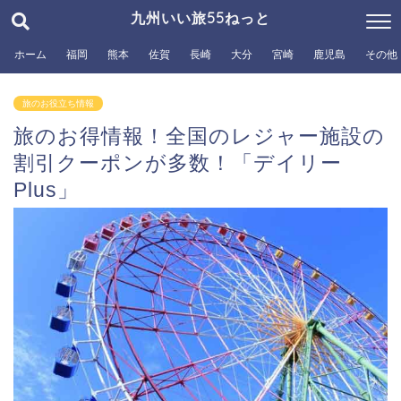
九州いい旅55ねっと
ホーム
福岡
熊本
佐賀
長崎
大分
宮崎
鹿児島
その他
旅のお役立ち情報
旅のお得情報！全国のレジャー施設の
割引クーポンが多数！「デイリー
Plus」