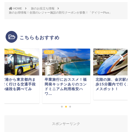
HOME
旅のお役立ち情報
旅のお得情報！全国のレジャー施設の割引クーポンが多数！「デイリーPlus」
こちらもおすすめ
お役立ち情報
ハワイ
旅のお役立ち情報
田空港から東京都内ま
卒業旅行におススメ！福
北陸の旅、金沢駅か
の安く行ける交通手段
岡発キッチンありのコン
歩15分圏内で行くお
その値段を調べてみ
ドミニアム利用格安ハ
メスポット！
.
ワ...
スポンサーリンク