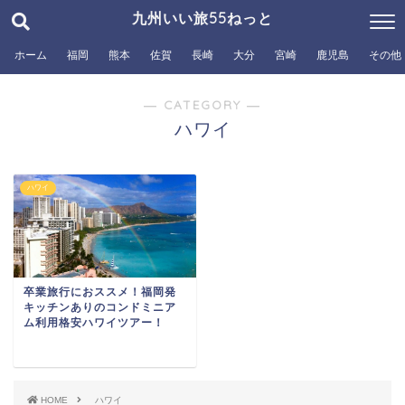
九州いい旅55ねっと
ホーム
福岡
熊本
佐賀
長崎
大分
宮崎
鹿児島
その他
― CATEGORY ―
ハワイ
ハワイ
卒業旅行におススメ！福岡発
キッチンありのコンドミニア
ム利用格安ハワイツアー！
HOME
ハワイ